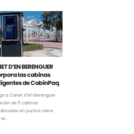
ET D’EN BERENGUER
rpora las cabinas
ligentes de CabinPaq
ga a Canet d'en Berenguer
lación de 5 cabinas
 ubicadas en puntos clave
el...