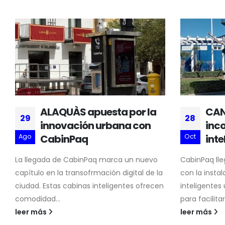
ALAQUÀS apuesta por la
CAN
29
28
innovación urbana con
inco
Ago
CabinPaq
Oct
inte
La llegada de CabinPaq marca un nuevo
CabinPaq lle
capítulo en la transofrmación digital de la
con la insta
ciudad. Estas cabinas inteligentes ofrecen
inteligentes
comodidad...
para facilitar 
leer más
leer más