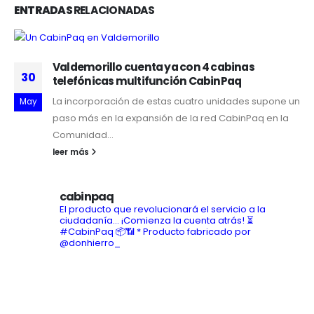
ENTRADAS
RELACIONADAS
Valdemorillo cuenta ya con 4 cabinas
30
telefónicas multifunción CabinPaq
La incorporación de estas cuatro unidades supone un
May
paso más en la expansión de la red CabinPaq en la
Comunidad...
leer más
cabinpaq
El producto que revolucionará el servicio a la
ciudadanía... ¡Comienza la cuenta atrás! ⏳
#CabinPaq 📦📶
* Producto fabricado por
@donhierro_